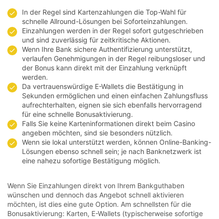
In der Regel sind Kartenzahlungen die Top-Wahl für
schnelle Allround-Lösungen bei Soforteinzahlungen.
Einzahlungen werden in der Regel sofort gutgeschrieben
und sind zuverlässig für zeitkritische Aktionen.
Wenn Ihre Bank sichere Authentifizierung unterstützt,
verlaufen Genehmigungen in der Regel reibungsloser und
der Bonus kann direkt mit der Einzahlung verknüpft
werden.
Da vertrauenswürdige E-Wallets die Bestätigung in
Sekunden ermöglichen und einen einfachen Zahlungsfluss
aufrechterhalten, eignen sie sich ebenfalls hervorragend
für eine schnelle Bonusaktivierung.
Falls Sie keine Karteninformationen direkt beim Casino
angeben möchten, sind sie besonders nützlich.
Wenn sie lokal unterstützt werden, können Online-Banking-
Lösungen ebenso schnell sein; je nach Banknetzwerk ist
eine nahezu sofortige Bestätigung möglich.
Wenn Sie Einzahlungen direkt von Ihrem Bankguthaben
wünschen und dennoch das Angebot schnell aktivieren
möchten, ist dies eine gute Option. Am schnellsten für die
Bonusaktivierung: Karten, E-Wallets (typischerweise sofortige