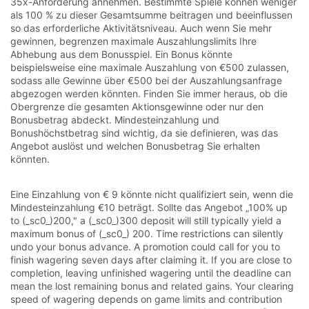
35x-Anforderung annehmen. Bestimmte Spiele können weniger
als 100 % zu dieser Gesamtsumme beitragen und beeinflussen
so das erforderliche Aktivitätsniveau. Auch wenn Sie mehr
gewinnen, begrenzen maximale Auszahlungslimits Ihre
Abhebung aus dem Bonusspiel. Ein Bonus könnte
beispielsweise eine maximale Auszahlung von €500 zulassen,
sodass alle Gewinne über €500 bei der Auszahlungsanfrage
abgezogen werden könnten. Finden Sie immer heraus, ob die
Obergrenze die gesamten Aktionsgewinne oder nur den
Bonusbetrag abdeckt. Mindesteinzahlung und
Bonushöchstbetrag sind wichtig, da sie definieren, was das
Angebot auslöst und welchen Bonusbetrag Sie erhalten
könnten.
Eine Einzahlung von € 9 könnte nicht qualifiziert sein, wenn die
Mindesteinzahlung €10 beträgt. Sollte das Angebot „100% up
to (_sc0_)200," a (_sc0_)300 deposit will still typically yield a
maximum bonus of (_sc0_) 200. Time restrictions can silently
undo your bonus advance. A promotion could call for you to
finish wagering seven days after claiming it. If you are close to
completion, leaving unfinished wagering until the deadline can
mean the lost remaining bonus and related gains. Your clearing
speed of wagering depends on game limits and contribution