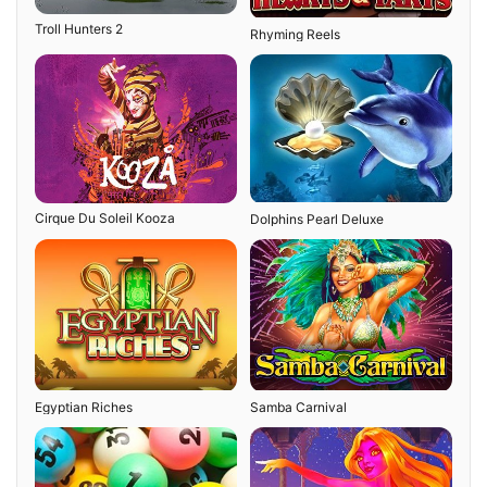
Troll Hunters 2
Rhyming Reels
Cirque Du Soleil Kooza
Dolphins Pearl Deluxe
Egyptian Riches
Samba Carnival