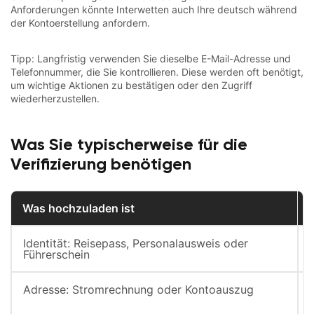
Anforderungen könnte Interwetten auch Ihre deutsch während
der Kontoerstellung anfordern.
Tipp: Langfristig verwenden Sie dieselbe E-Mail-Adresse und
Telefonnummer, die Sie kontrollieren. Diese werden oft benötigt,
um wichtige Aktionen zu bestätigen oder den Zugriff
wiederherzustellen.
Was Sie typischerweise für die
Verifizierung benötigen
Was hochzuladen ist
Identität: Reisepass, Personalausweis oder
Führerschein
Adresse: Stromrechnung oder Kontoauszug