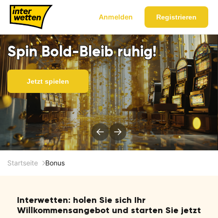
Anmelden
Registrieren
Spin Bold-Bleib ruhig!
Jetzt spielen
Startseite
Bonus
Interwetten: holen Sie sich Ihr
Willkommensangebot und starten Sie jetzt