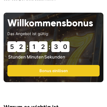
Willkommensbonus
Das Angebot ist gültig:
:
:
5
2
1
2
2
8
Stunden
Minuten
Sekunden
Bonus einlösen
Warum es wichtig ist