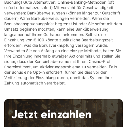
Buchung) Gute Alternativen: Online-Banking-Methoden (oft
sofort oder nahezu sofort) Mit Vorsicht für Geschwindigkeit
verwenden: Banküberweisungen (können länger zur Gutschrift
dauern) Wann Banküberweisungen vermeiden: Wenn die
Bonusbeanspruchungsfrist begrenzt ist oder Sie sofort mit dem
Umsatz beginnen möchten, kann eine Banküberweisung
langsamer auf Ihrem Guthaben ankommen. Selbst eine
Einzahlung von € 100 könnte zusätzliche Bearbeitungszeit
erfordern, was die Bonusverknüpfung verzögern würde.
Verwenden Sie von Anfang an eine einzige Methode, halten Sie
Ihre Einzahlung innerhalb etwaiger Aktionslimits und stellen Sie
sicher, dass der Kontoinhabername mit Ihrem Casino-Profil
übereinstimmt, um Aktivierungsprobleme zu vermeiden. Falls
der Bonus eine Opt-in erfordert, führen Sie dies vor der
Verifizierung der Einzahlung durch, damit das System Ihre
Zahlung automatisch verarbeitet.
Jetzt einzahlen