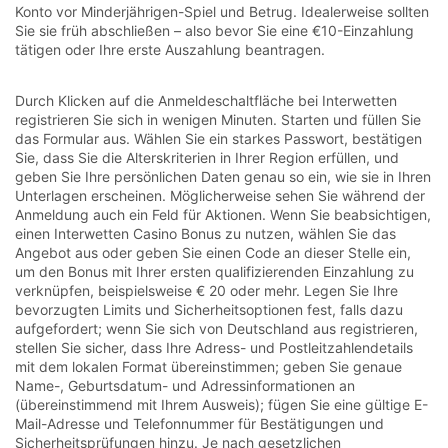
Konto vor Minderjährigen-Spiel und Betrug. Idealerweise sollten
Sie sie früh abschließen – also bevor Sie eine €10-Einzahlung
tätigen oder Ihre erste Auszahlung beantragen.
Durch Klicken auf die Anmeldeschaltfläche bei Interwetten
registrieren Sie sich in wenigen Minuten. Starten und füllen Sie
das Formular aus. Wählen Sie ein starkes Passwort, bestätigen
Sie, dass Sie die Alterskriterien in Ihrer Region erfüllen, und
geben Sie Ihre persönlichen Daten genau so ein, wie sie in Ihren
Unterlagen erscheinen. Möglicherweise sehen Sie während der
Anmeldung auch ein Feld für Aktionen. Wenn Sie beabsichtigen,
einen Interwetten Casino Bonus zu nutzen, wählen Sie das
Angebot aus oder geben Sie einen Code an dieser Stelle ein,
um den Bonus mit Ihrer ersten qualifizierenden Einzahlung zu
verknüpfen, beispielsweise € 20 oder mehr. Legen Sie Ihre
bevorzugten Limits und Sicherheitsoptionen fest, falls dazu
aufgefordert; wenn Sie sich von Deutschland aus registrieren,
stellen Sie sicher, dass Ihre Adress- und Postleitzahlendetails
mit dem lokalen Format übereinstimmen; geben Sie genaue
Name-, Geburtsdatum- und Adressinformationen an
(übereinstimmend mit Ihrem Ausweis); fügen Sie eine gültige E-
Mail-Adresse und Telefonnummer für Bestätigungen und
Sicherheitsprüfungen hinzu. Je nach gesetzlichen