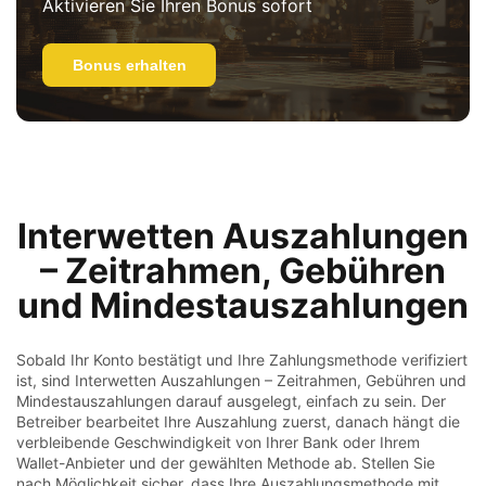
Aktivieren Sie Ihren Bonus sofort
Bonus erhalten
Interwetten Auszahlungen
– Zeitrahmen, Gebühren
und Mindestauszahlungen
Sobald Ihr Konto bestätigt und Ihre Zahlungsmethode verifiziert
ist, sind Interwetten Auszahlungen – Zeitrahmen, Gebühren und
Mindestauszahlungen darauf ausgelegt, einfach zu sein. Der
Betreiber bearbeitet Ihre Auszahlung zuerst, danach hängt die
verbleibende Geschwindigkeit von Ihrer Bank oder Ihrem
Wallet-Anbieter und der gewählten Methode ab. Stellen Sie
nach Möglichkeit sicher, dass Ihre Auszahlungsmethode mit