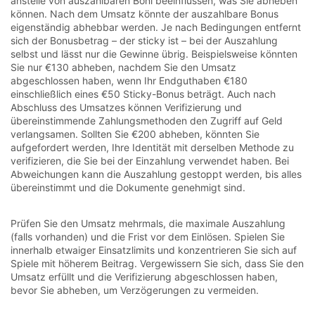
anstelle von auszahlbaren Boni beeinflussen, was Sie abheben
können. Nach dem Umsatz könnte der auszahlbare Bonus
eigenständig abhebbar werden. Je nach Bedingungen entfernt
sich der Bonusbetrag – der sticky ist – bei der Auszahlung
selbst und lässt nur die Gewinne übrig. Beispielsweise könnten
Sie nur €130 abheben, nachdem Sie den Umsatz
abgeschlossen haben, wenn Ihr Endguthaben €180
einschließlich eines €50 Sticky-Bonus beträgt. Auch nach
Abschluss des Umsatzes können Verifizierung und
übereinstimmende Zahlungsmethoden den Zugriff auf Geld
verlangsamen. Sollten Sie €200 abheben, könnten Sie
aufgefordert werden, Ihre Identität mit derselben Methode zu
verifizieren, die Sie bei der Einzahlung verwendet haben. Bei
Abweichungen kann die Auszahlung gestoppt werden, bis alles
übereinstimmt und die Dokumente genehmigt sind.
Prüfen Sie den Umsatz mehrmals, die maximale Auszahlung
(falls vorhanden) und die Frist vor dem Einlösen. Spielen Sie
innerhalb etwaiger Einsatzlimits und konzentrieren Sie sich auf
Spiele mit höherem Beitrag. Vergewissern Sie sich, dass Sie den
Umsatz erfüllt und die Verifizierung abgeschlossen haben,
bevor Sie abheben, um Verzögerungen zu vermeiden.