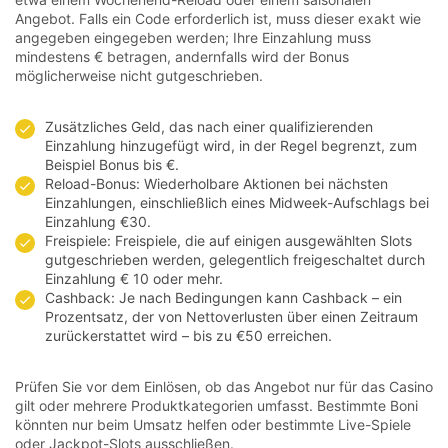
Angebot. Falls ein Code erforderlich ist, muss dieser exakt wie
angegeben eingegeben werden; Ihre Einzahlung muss
mindestens € betragen, andernfalls wird der Bonus
möglicherweise nicht gutgeschrieben.
Zusätzliches Geld, das nach einer qualifizierenden
Einzahlung hinzugefügt wird, in der Regel begrenzt, zum
Beispiel Bonus bis €.
Reload-Bonus: Wiederholbare Aktionen bei nächsten
Einzahlungen, einschließlich eines Midweek-Aufschlags bei
Einzahlung €30.
Freispiele: Freispiele, die auf einigen ausgewählten Slots
gutgeschrieben werden, gelegentlich freigeschaltet durch
Einzahlung € 10 oder mehr.
Cashback: Je nach Bedingungen kann Cashback – ein
Prozentsatz, der von Nettoverlusten über einen Zeitraum
zurückerstattet wird – bis zu €50 erreichen.
Prüfen Sie vor dem Einlösen, ob das Angebot nur für das Casino
gilt oder mehrere Produktkategorien umfasst. Bestimmte Boni
könnten nur beim Umsatz helfen oder bestimmte Live-Spiele
oder Jackpot-Slots ausschließen.