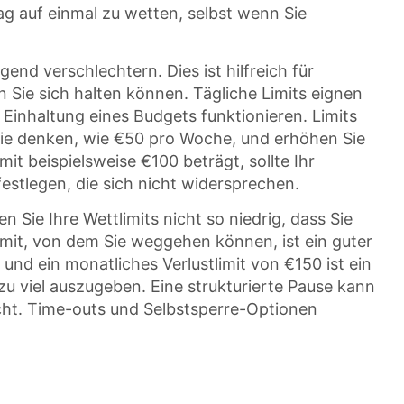
rag auf einmal zu wetten, selbst wenn Sie
end verschlechtern. Dies ist hilfreich für
n Sie sich halten können. Tägliche Limits eignen
Einhaltung eines Budgets funktionieren. Limits
s Sie denken, wie €50 pro Woche, und erhöhen Sie
mit beispielsweise €100 beträgt, sollte Ihr
festlegen, die sich nicht widersprechen.
Sie Ihre Wettlimits nicht so niedrig, dass Sie
limit, von dem Sie weggehen können, ist ein guter
und ein monatliches Verlustlimit von €150 ist ein
 zu viel auszugeben. Eine strukturierte Pause kann
ht. Time-outs und Selbstsperre-Optionen