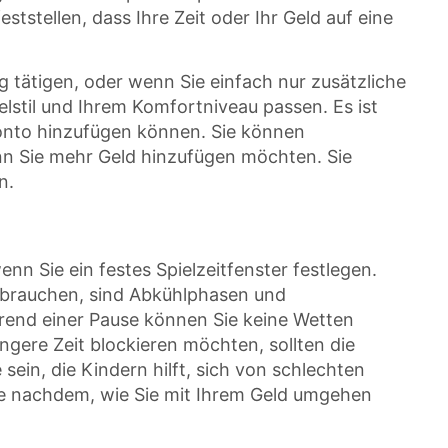
stellen, dass Ihre Zeit oder Ihr Geld auf eine
ng tätigen, oder wenn Sie einfach nur zusätzliche
elstil und Ihrem Komfortniveau passen. Es ist
Konto hinzufügen können. Sie können
enn Sie mehr Geld hinzufügen möchten. Sie
n.
nn Sie ein festes Spielzeitfenster festlegen.
u brauchen, sind Abkühlphasen und
hrend einer Pause können Sie keine Wetten
ängere Zeit blockieren möchten, sollten die
 sein, die Kindern hilft, sich von schlechten
 je nachdem, wie Sie mit Ihrem Geld umgehen