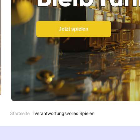
Jetzt spielen
Startseite
Verantwortungsvolles Spielen