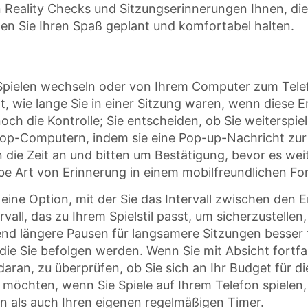
 Reality Checks und Sitzungserinnerungen Ihnen, die
nen Sie Ihren Spaß geplant und komfortabel halten.
 Spielen wechseln oder von Ihrem Computer zum Telef
t, wie lange Sie in einer Sitzung waren, wenn diese 
och die Kontrolle; Sie entscheiden, ob Sie weiterspi
top-Computern, indem sie eine Pop-up-Nachricht zur
n die Zeit an und bitten um Bestätigung, bevor es we
elbe Art von Erinnerung in einem mobilfreundlichen F
eine Option, mit der Sie das Intervall zwischen den
all, das zu Ihrem Spielstil passt, um sicherzustellen,
end längere Pausen für langsamere Sitzungen besser f
 die Sie befolgen werden. Wenn Sie mit Absicht fortf
daran, zu überprüfen, ob Sie sich an Ihr Budget für d
 möchten, wenn Sie Spiele auf Ihrem Telefon spielen,
n als auch Ihren eigenen regelmäßigen Timer.