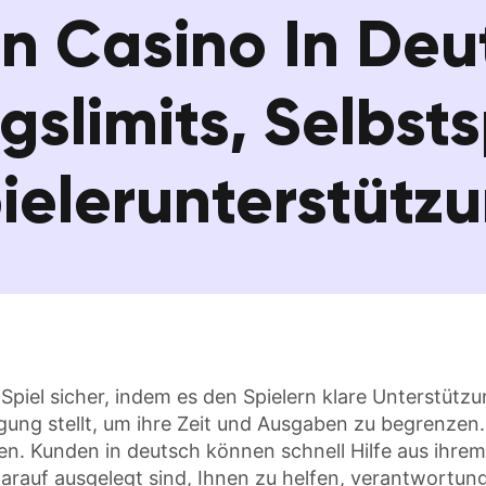
en Casino In Deu
gslimits, Selbst
ielerunterstütz
piel sicher, indem es den Spielern klare Unterstütz
ung stellt, um ihre Zeit und Ausgaben zu begrenzen. 
ten. Kunden in deutsch können schnell Hilfe aus ihre
darauf ausgelegt sind, Ihnen zu helfen, verantwortung