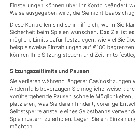
Einstellungen können über Ihr Konto geändert wer
Weise ausgegeben wird, die Sie nicht beabsichtig
Diese Kontrollen sind sehr hilfreich, wenn Sie kl
Sicherheit beim Spielen wünschen. Das Ziel ist es
möglich, Limits dafür festzulegen, wie viel Sie
beispielsweise Einzahlungen auf €100 begrenzen,
können Ihre Sitzung steuern und Zeitlimits festle
Sitzungszeitlimits und Pausen
Sie verlieren während längerer Casinositzungen w
Andernfalls bevorzugen Sie möglicherweise klar
vorübergehende Pausen schnelle Möglichkeiten, d
platzieren, was Sie daran hindert, voreilige Ents
Selbstsperre anstelle eines Selbstbanns verwenden. 
Spielmustern zu erholen. Legen Sie ein Einzahlu
möchten.