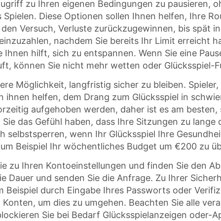
ugriff zu Ihren eigenen Bedingungen zu pausieren, o
Spielen. Diese Optionen sollen Ihnen helfen, Ihre Rou
en Versuch, Verluste zurückzugewinnen, bis spät in 
0 einzuzahlen, nachdem Sie bereits Ihr Limit erreic
e Ihnen hilft, sich zu entspannen. Wenn Sie eine Paus
uft, können Sie nicht mehr wetten oder Glücksspiel-F
e Möglichkeit, langfristig sicher zu bleiben. Spieler,
n ihnen helfen, dem Drang zum Glücksspiel in schwi
orzeitig aufgehoben werden, daher ist es am besten,
 Sie das Gefühl haben, dass Ihre Sitzungen zu lange
ich selbstsperren, wenn Ihr Glücksspiel Ihre Gesundhe
zum Beispiel Ihr wöchentliches Budget um €200 zu üb
e zu Ihren Kontoeinstellungen und finden Sie den Ab
 Dauer und senden Sie die Anfrage. Zu Ihrer Sicherh
m Beispiel durch Eingabe Ihres Passworts oder Verifi
n Konten, um dies zu umgehen. Beachten Sie alle vera
blockieren Sie bei Bedarf Glücksspielanzeigen oder-A