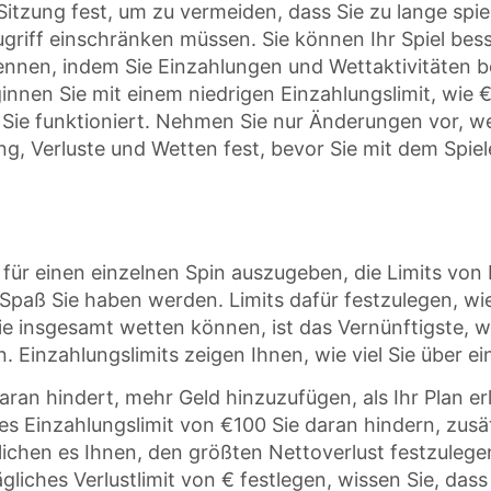
 Sitzung fest, um zu vermeiden, dass Sie zu lange sp
ugriff einschränken müssen. Sie können Ihr Spiel bes
ennen, indem Sie Einzahlungen und Wettaktivitäten b
nnen Sie mit einem niedrigen Einzahlungslimit, wie €
r Sie funktioniert. Nehmen Sie nur Änderungen vor, w
lung, Verluste und Wetten fest, bevor Sie mit dem Spi
g für einen einzelnen Spin auszugeben, die Limits von
l Spaß Sie haben werden. Limits dafür festzulegen, w
l Sie insgesamt wetten können, ist das Vernünftigste, 
en. Einzahlungslimits zeigen Ihnen, wie viel Sie über
ie daran hindert, mehr Geld hinzuzufügen, als Ihr Plan
s Einzahlungslimit von €100 Sie daran hindern, zusät
lichen es Ihnen, den größten Nettoverlust festzuleg
gliches Verlustlimit von € festlegen, wissen Sie, das