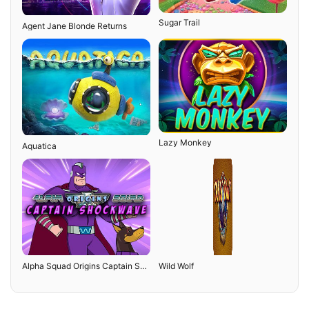
Sugar Trail
Agent Jane Blonde Returns
Lazy Monkey
Aquatica
Alpha Squad Origins Captain Shockwave
Ocean Magic