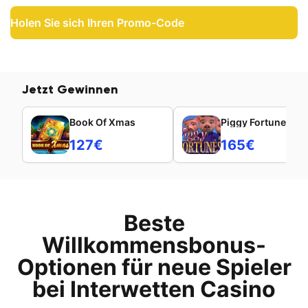
Holen Sie sich Ihren Promo-Code
Jetzt Gewinnen
Book Of Xmas
Piggy Fortunes
127€
165€
Beste
Willkommensbonus-
Optionen für neue Spieler
bei Interwetten Casino