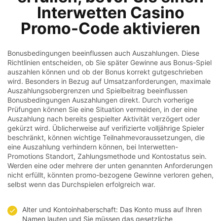
Interwetten Casino
Promo-Code aktivieren
Bonusbedingungen beeinflussen auch Auszahlungen. Diese
Richtlinien entscheiden, ob Sie später Gewinne aus Bonus-Spiel
auszahlen können und ob der Bonus korrekt gutgeschrieben
wird. Besonders in Bezug auf Umsatzanforderungen, maximale
Auszahlungsobergrenzen und Spielbeitrag beeinflussen
Bonusbedingungen Auszahlungen direkt. Durch vorherige
Prüfungen können Sie eine Situation vermeiden, in der eine
Auszahlung nach bereits gespielter Aktivität verzögert oder
gekürzt wird. Üblicherweise auf verifizierte volljährige Spieler
beschränkt, können wichtige Teilnahmevoraussetzungen, die
eine Auszahlung verhindern können, bei Interwetten-
Promotions Standort, Zahlungsmethode und Kontostatus sein.
Werden eine oder mehrere der unten genannten Anforderungen
nicht erfüllt, könnten promo-bezogene Gewinne verloren gehen,
selbst wenn das Durchspielen erfolgreich war.
Alter und Kontoinhaberschaft: Das Konto muss auf Ihren
Namen lauten und Sie müssen das gesetzliche