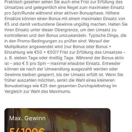
Praktisch gesehen sehen Sie auch eine Frist zur Erfüllung des
Umsatzes und gelegentlich eine Regel zum maximalen Einsatz
pro Spin/Runde während einer aktiven Bonusphase. Höhere
Einsätze können einen Bonus mit einem maximalen Einsatz von
€5 und damit verbundene Gewinne ungültig machen. Halten Sie
Ihren Einsatz unter dieser Obergrenze, um den Umsatz zu
kontrollieren und den Bonus umzuwandeln. Typische Dinge, die
in den Promo-Bedingungen zu prüfen sind: Worauf der
Multiplikator angewendet wird (nur Bonus oder Bonus +
Einzahlung wie €50 + €50)? Frist zur Erfüllung des Umsatzes –
z. B. sieben Tage oder dreißig Tage. Während der Bonus aktiv
ist – also € 5 pro Spin – maximal erlaubter Einsatz. Entweder
können sie nach der Umwandlung ausgezahlt werden oder
Gewinne bleiben gesperrt, bis der Umsatz erfüllt ist. Wenn Sie
früher auszahlen möchten, senkt die Wahl eines kleineren
Bonusbetrags wie €25 den gesamten Durchspielbetrag im
Vergleich zur Wahl des Maximums.
Max. Gewinn