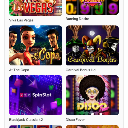
Burning Desire
Viva Las Vegas
At The Copa
Carnival Bonus Hd
Blackjack Classic 42
Disco Fever