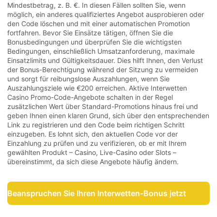
Mindestbetrag, z. B. €. In diesen Fällen sollten Sie, wenn
möglich, ein anderes qualifiziertes Angebot ausprobieren oder
den Code löschen und mit einer automatischen Promotion
fortfahren. Bevor Sie Einsätze tätigen, öffnen Sie die
Bonusbedingungen und überprüfen Sie die wichtigsten
Bedingungen, einschließlich Umsatzanforderung, maximale
Einsatzlimits und Gültigkeitsdauer. Dies hilft Ihnen, den Verlust
der Bonus-Berechtigung während der Sitzung zu vermeiden
und sorgt für reibungslose Auszahlungen, wenn Sie
Auszahlungsziele wie €200 erreichen. Aktive Interwetten
Casino Promo-Code-Angebote schalten in der Regel
zusätzlichen Wert über Standard-Promotions hinaus frei und
geben Ihnen einen klaren Grund, sich über den entsprechenden
Link zu registrieren und den Code beim richtigen Schritt
einzugeben. Es lohnt sich, den aktuellen Code vor der
Einzahlung zu prüfen und zu verifizieren, ob er mit Ihrem
gewählten Produkt – Casino, Live-Casino oder Slots –
übereinstimmt, da sich diese Angebote häufig ändern.
Beanspruchen Sie Ihren Interwetten-Bonus jetzt