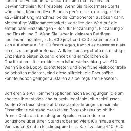
nach Ihren Vorlieben für diese Titel und den maximalen
Gewinnrichtlinien für Freispiele. Wenn Sie risikoärmere Starts
wünschen, können diese Bundles perfekt sein, da sogar eine
€25-Einzahlung manchmal beide Komponenten auslösen kann.
Mehrstufige Willkommenspakete verteilen den Wert auf die
ersten paar Einzahlungen – Boni für Einzahlung 1, Einzahlung 2
und Einzahlung 3. Wenn Sie lieber in kleineren Beträgen
nachladen möchten, z. B. €30 jetzt und €30 später, anstatt
sich auf einmal auf €100 festzulegen, kann dies besser sein als
ein einzelner großer Bonus. Willkommensangebote mit niedriger
Einzahlung bieten Zugänglichkeit und ermöglichen die
Qualifikation mit einer kleineren Mindesteinzahlung wie €10.
Wenn Sie die Lobby zuerst testen und eine frühe Risikokontrolle
beibehalten möchten, sind diese hilfreich; die Bonushöhe
könnte jedoch geringer ausfallen als bei regulären Paketen.
Sortieren Sie Willkommensoptionen nach Bedingungen, die am
ehesten Ihre tatsächliche Auszahlungsfähigkeit beeinflussen.
Achten Sie besonders auf Umsatzanforderungen, maximale
Einsatzlimits während der aktiven Bonusphase und ob Ihr
Promo-Code die berechtigten Spiele ändert oder die
Bonushöhe über einen Standardbetrag wie €100 hinaus erhöht.
Verifizieren Sie den Einstiegspunkt – z. B. Einzahlung €10, €20