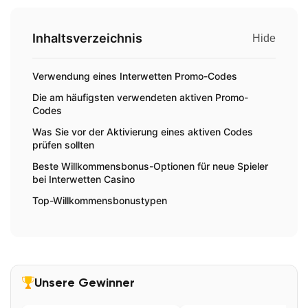
Inhaltsverzeichnis
Hide
Verwendung eines Interwetten Promo-Codes
Die am häufigsten verwendeten aktiven Promo-
Codes
Was Sie vor der Aktivierung eines aktiven Codes
prüfen sollten
Beste Willkommensbonus-Optionen für neue Spieler
bei Interwetten Casino
Top-Willkommensbonustypen
Geben Sie Ihren Interwetten Casino Promo-Code
während des Registrierungsablaufs ein
Stellen Sie sicher, dass Sie die grundlegenden
Teilnahmevoraussetzungen erfüllen, bevor Sie einen
Unsere Gewinner
Interwetten Casino Promo-Code aktivieren
Spielgewichtung und maximale