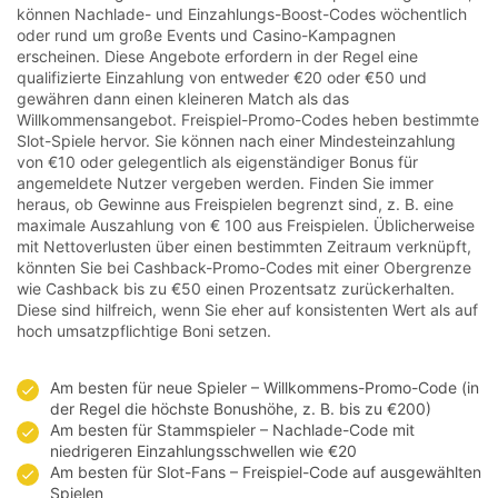
können Nachlade- und Einzahlungs-Boost-Codes wöchentlich
oder rund um große Events und Casino-Kampagnen
erscheinen. Diese Angebote erfordern in der Regel eine
qualifizierte Einzahlung von entweder €20 oder €50 und
gewähren dann einen kleineren Match als das
Willkommensangebot. Freispiel-Promo-Codes heben bestimmte
Slot-Spiele hervor. Sie können nach einer Mindesteinzahlung
von €10 oder gelegentlich als eigenständiger Bonus für
angemeldete Nutzer vergeben werden. Finden Sie immer
heraus, ob Gewinne aus Freispielen begrenzt sind, z. B. eine
maximale Auszahlung von € 100 aus Freispielen. Üblicherweise
mit Nettoverlusten über einen bestimmten Zeitraum verknüpft,
könnten Sie bei Cashback-Promo-Codes mit einer Obergrenze
wie Cashback bis zu €50 einen Prozentsatz zurückerhalten.
Diese sind hilfreich, wenn Sie eher auf konsistenten Wert als auf
hoch umsatzpflichtige Boni setzen.
Am besten für neue Spieler – Willkommens-Promo-Code (in
der Regel die höchste Bonushöhe, z. B. bis zu €200)
Am besten für Stammspieler – Nachlade-Code mit
niedrigeren Einzahlungsschwellen wie €20
Am besten für Slot-Fans – Freispiel-Code auf ausgewählten
Spielen