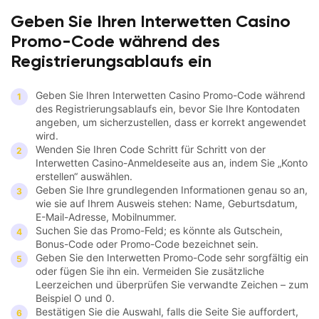
Geben Sie Ihren Interwetten Casino
Promo-Code während des
Registrierungsablaufs ein
Geben Sie Ihren Interwetten Casino Promo-Code während
des Registrierungsablaufs ein, bevor Sie Ihre Kontodaten
angeben, um sicherzustellen, dass er korrekt angewendet
wird.
Wenden Sie Ihren Code Schritt für Schritt von der
Interwetten Casino-Anmeldeseite aus an, indem Sie „Konto
erstellen“ auswählen.
Geben Sie Ihre grundlegenden Informationen genau so an,
wie sie auf Ihrem Ausweis stehen: Name, Geburtsdatum,
E-Mail-Adresse, Mobilnummer.
Suchen Sie das Promo-Feld; es könnte als Gutschein,
Bonus-Code oder Promo-Code bezeichnet sein.
Geben Sie den Interwetten Promo-Code sehr sorgfältig ein
oder fügen Sie ihn ein. Vermeiden Sie zusätzliche
Leerzeichen und überprüfen Sie verwandte Zeichen – zum
Beispiel O und 0.
Bestätigen Sie die Auswahl, falls die Seite Sie auffordert,