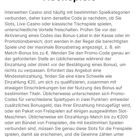
Interwetten Casino sind häufig mit bestimmten Spielkategorien
verbunden, daher kann derselbe Code je nachdem, ob Sie
Slots, Live-Casino oder klassische Tischspiele spielen,
unterschiedliche Vorteile freischalten. Prüfen Sie vor der
Aktivierung eines Codes das Bonus-Label in der Kasse oder im
Promotionsbereich; dort werden in der Regel die berechtigten
Spiele und der maximale Bonusbetrag angezeigt, z. B. ein
Match-Bonus bis zu €. Wenden Sie den Promo-Code genau an
der geforderten Stelle an (üblicherweise während der
Einzahlung oder direkt vor der Bestätigung eines Bonus), um
nichts zu verpassen. Erfordert das Angebot eine
Mindesteinzahlung, finden Sie eine klare Schwelle wie
Einzahlung €20, um sich zu qualifizieren, zusammen mit
etwaigen Einschränkungen bei der Nutzung des Bonus auf
bestimmten Titeln. Üblicherweise unterscheiden sich Promo-
Codes für verschiedene Spieltypen in zwei Punkten: entweder
zusätzliches Bonusgeld, das Ihrer Einzahlung hinzugefügt wird,
oder ein Paket von Freispielen auf einigen ausgewählten Slot-
Maschinen. Üblicherweise ein Einzahlungs-Match bis zu €200
oder ein Bündel von Freispielen, die mit bestimmten Spielen
verbunden sind, müssen Sie genau diese Slots für die Freispiele
spielen, damit sie erscheinen, und die Gewinne zählen unter